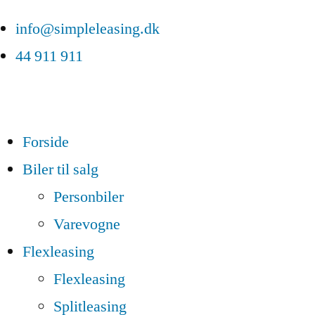
info@simpleleasing.dk
44 911 911
Forside
Biler til salg
Personbiler
Varevogne
Flexleasing
Flexleasing
Splitleasing