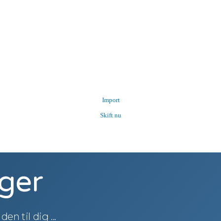
Import
Skift nu
ger
den til dig ...