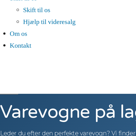
Skift til os
Hjælp til videresalg
Om os
Kontakt
Varevogne på la
Leder du efter den perfekte varevogn?
Vi finder 