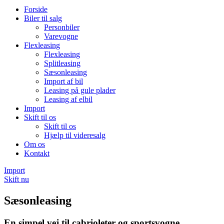
Forside
Biler til salg
Personbiler
Varevogne
Flexleasing
Flexleasing
Splitleasing
Sæsonleasing
Import af bil
Leasing på gule plader
Leasing af elbil
Import
Skift til os
Skift til os
Hjælp til videresalg
Om os
Kontakt
Import
Skift nu
Sæsonleasing
En simpel vej til cabrioleter og sportsvogne