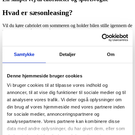
Hvad er sæsonleasing?
Vil du køre cabriolet om sommeren og holder bilen stille igennem de
mørke vintermåneder? Så er sæsonleasing noget for dig.
Sæsonleasing betyder, at du kun betaler registreringsafgift for de
måneder, du rent faktisk bruger bilen. Derfor kan du flexlease netop
den bil du ønsker til hver sæson, f.eks. en 4×4 om vinteren eller en
Samtykke
Detaljer
Om
cabriolet om sommeren.
Ved sæsonleasing vælger du selv hvornår din leasingperiode skal
være aktiv, og du betaler kun registreringsafgiften for den aktive
Denne hjemmeside bruger cookies
periode.
Vi bruger cookies til at tilpasse vores indhold og
annoncer, til at vise dig funktioner til sociale medier og til
at analysere vores trafik. Vi deler også oplysninger om
Skal du vælge sæsonleasing?
din brug af vores hjemmeside med vores partnere inden
Sæsonleasing giver typisk god mening, hvis du ønsker
for sociale medier, annonceringspartnere og
at kører i en dyrere sportsvogn eller cabriolet om
analysepartnere. Vores partnere kan kombinere disse
sommeren.
D
isse modeller af høj værdi står oftest i garage
data med andre oplysninger, du har givet dem, eller som
om vinteren for at skåne dem for det danske vejr og vejsalt.