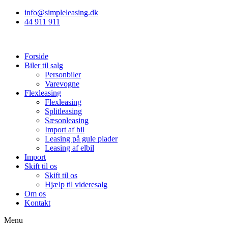
info@simpleleasing.dk
44 911 911
Forside
Biler til salg
Personbiler
Varevogne
Flexleasing
Flexleasing
Splitleasing
Sæsonleasing
Import af bil
Leasing på gule plader
Leasing af elbil
Import
Skift til os
Skift til os
Hjælp til videresalg
Om os
Kontakt
Menu