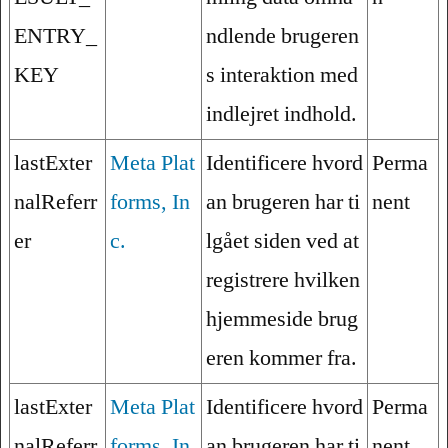
ENTRY_
ndlende brugeren
KEY
s interaktion med
indlejret indhold.
lastExter
Meta Plat
Identificere hvord
Perma
nalReferr
forms, In
an brugeren har ti
nent
er
c.
lgået siden ved at
registrere hvilken
hjemmeside brug
eren kommer fra.
lastExter
Meta Plat
Identificere hvord
Perma
nalReferr
forms, In
an brugeren har ti
nent