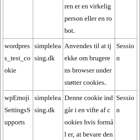
ren er en virkelig
person eller en ro
bot.
wordpres
simplelea
Anvendes til at tj
Sessio
s_test_co
sing.dk
ekke om brugere
n
okie
ns browser under
støtter cookies.
wpEmoji
simplelea
Denne cookie ind
Sessio
SettingsS
sing.dk
går i en vifte af c
n
upports
ookies hvis formå
l er, at bevare den