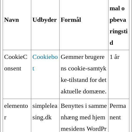
mal o
Navn
Udbyder
Formål
pbeva
ringsti
d
CookieC
Cookiebo
Gemmer brugere
1 år
onsent
t
ns cookie-samtyk
ke-tilstand for det
aktuelle domæne.
elemento
simplelea
Benyttes i samme
Perma
r
sing.dk
nhæng med hjem
nent
mesidens WordPr