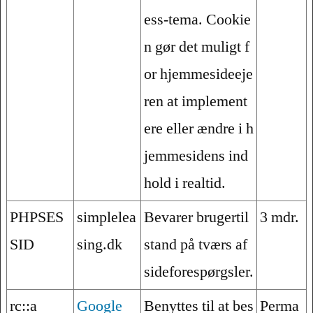
ess-tema. Cookie
n gør det muligt f
or hjemmesideeje
ren at implement
ere eller ændre i h
jemmesidens ind
hold i realtid.
PHPSES
simplelea
Bevarer brugertil
3 mdr.
SID
sing.dk
stand på tværs af
sideforespørgsler.
rc::a
Google
Benyttes til at bes
Perma