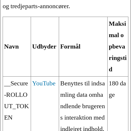
og tredjeparts-annoncører.
Maksi
mal o
Navn
Udbyder
Formål
pbeva
ringsti
d
__Secure
YouTube
Benyttes til indsa
180 da
-ROLLO
mling data omha
ge
UT_TOK
ndlende brugeren
EN
s interaktion med
indlejret indhold.