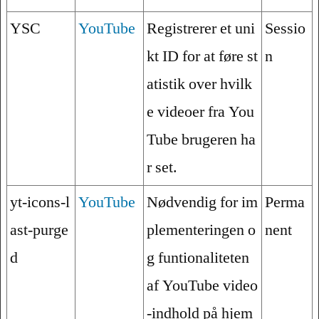
YSC
YouTube
Registrerer et uni
Sessio
kt ID for at føre st
n
atistik over hvilk
e videoer fra You
Tube brugeren ha
r set.
yt-icons-l
YouTube
Nødvendig for im
Perma
ast-purge
plementeringen o
nent
d
g funtionaliteten
af YouTube video
-indhold på hjem