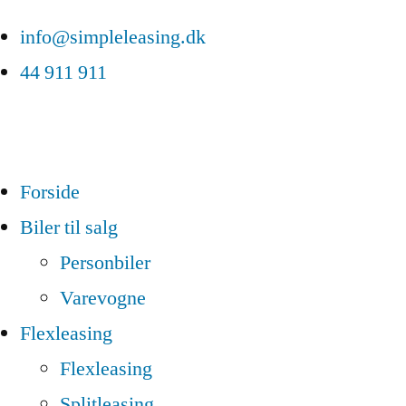
info@simpleleasing.dk
44 911 911
Forside
Biler til salg
Personbiler
Varevogne
Flexleasing
Flexleasing
Splitleasing