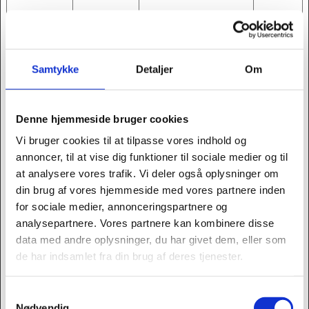
bil) og præferenc
er - Disse data be
nyttes af Google
Samtykke
Detaljer
Om
Analytics til at op
Denne hjemmeside bruger cookies
timere hjemmesi
Vi bruger cookies til at tilpasse vores indhold og
dens indhold og a
annoncer, til at vise dig funktioner til sociale medier og til
at analysere vores trafik. Vi deler også oplysninger om
nnoncerelevans.
din brug af vores hjemmeside med vores partnere inden
for sociale medier, annonceringspartnere og
_ga_#
Google
Benyttes til at ind
2 år
analysepartnere. Vores partnere kan kombinere disse
samle data om br
data med andre oplysninger, du har givet dem, eller som
de har indsamlet fra din brug af deres tjenester.
ugerens platform
(PC, tablet el. mo
Samtykkevalg
Nødvendig