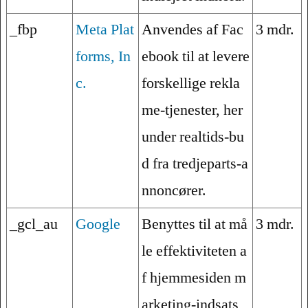
_fbp
Meta Plat
Anvendes af Fac
3 mdr.
forms, In
ebook til at levere
c.
forskellige rekla
me-tjenester, her
under realtids-bu
d fra tredjeparts-a
nnoncører.
_gcl_au
Google
Benyttes til at må
3 mdr.
le effektiviteten a
f hjemmesiden m
arketing-indsats,