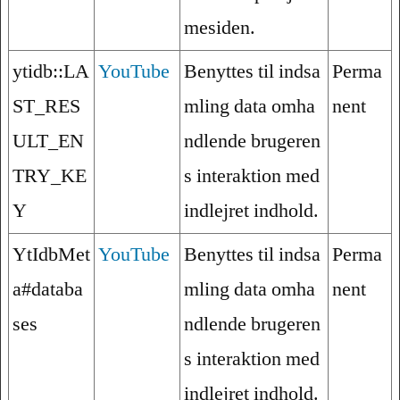
mesiden.
ytidb::LA
YouTube
Benyttes til indsa
Perma
ST_RES
mling data omha
nent
ULT_EN
ndlende brugeren
TRY_KE
s interaktion med
Y
indlejret indhold.
YtIdbMet
YouTube
Benyttes til indsa
Perma
a#databa
mling data omha
nent
ses
ndlende brugeren
s interaktion med
indlejret indhold.