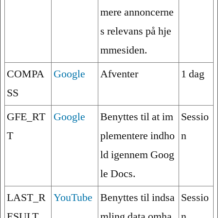
mere annoncerne
s relevans på hje
mmesiden.
COMPA
Google
Afventer
1 dag
SS
GFE_RT
Google
Benyttes til at im
Sessio
T
plementere indho
n
ld igennem Goog
le Docs.
LAST_R
YouTube
Benyttes til indsa
Sessio
ESULT_
mling data omha
n