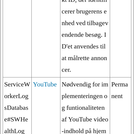
cerer brugerens e
nhed ved tilbagev
endende besøg. I
D'et anvendes til
at målrette annon
cer.
ServiceW
YouTube
Nødvendig for im
Perma
orkerLog
plementeringen o
nent
sDatabas
g funtionaliteten
e#SWHe
af YouTube video
althLog
-indhold på hjem