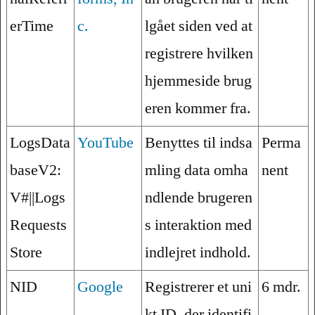
erTime
c.
lgået siden ved at
registrere hvilken
hjemmeside brug
eren kommer fra.
LogsData
YouTube
Benyttes til indsa
Perma
baseV2:
mling data omha
nent
V#||Logs
ndlende brugeren
Requests
s interaktion med
Store
indlejret indhold.
NID
Google
Registrerer et uni
6 mdr.
kt ID, der identifi