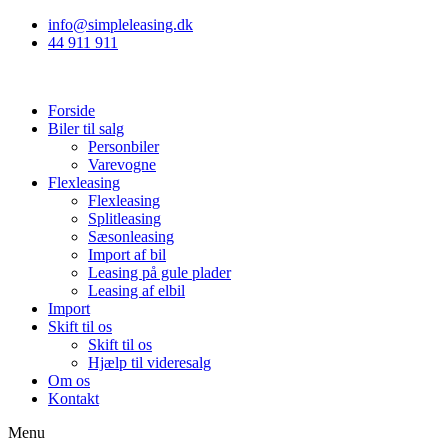
info@simpleleasing.dk
44 911 911
Forside
Biler til salg
Personbiler
Varevogne
Flexleasing
Flexleasing
Splitleasing
Sæsonleasing
Import af bil
Leasing på gule plader
Leasing af elbil
Import
Skift til os
Skift til os
Hjælp til videresalg
Om os
Kontakt
Menu