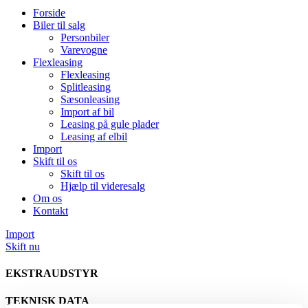
Forside
Biler til salg
Personbiler
Varevogne
Flexleasing
Flexleasing
Splitleasing
Sæsonleasing
Import af bil
Leasing på gule plader
Leasing af elbil
Import
Skift til os
Skift til os
Hjælp til videresalg
Om os
Kontakt
Import
Skift nu
EKSTRAUDSTYR
TEKNISK DATA