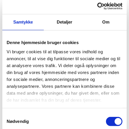
Længde: cm
Bredde: cm
Højde: cm
Samtykke
Detaljer
Om
Vægt: 0 kg
Cylindere:
Ventiler:
Denne hjemmeside bruger cookies
Effekt: hk
Vi bruger cookies til at tilpasse vores indhold og
Gear:
annoncer, til at vise dig funktioner til sociale medier og til
Tophastighed: km/t
at analysere vores trafik. Vi deler også oplysninger om
Om bilen
din brug af vores hjemmeside med vores partnere inden
for sociale medier, annonceringspartnere og
Detaljer
analysepartnere. Vores partnere kan kombinere disse
Få tilbud
data med andre oplysninger, du har givet dem, eller som
de har indsamlet fra din brug af deres tjenester.
Dit navn
Din e-mail
Samtykkevalg
Nødvendig
Dit telefonnummer